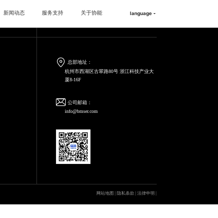
新闻动态
服务支持
关于协能
language
057187203999
客服热线：
总部地址：
杭州市西湖区古翠路80号 浙江科技产业大
厦8-16F
公司邮箱：
info@bmser.com
网站地图
|
隐私条款
|
法律申明
|